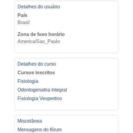
Perfil de usuário
Detalhes do usuário
País
Brasil
Zona de fuso horário
America/Sao_Paulo
Detalhes do curso
Cursos inscritos
Fisiologia
Odontogeriatria Integral
Fisiologia Vespertino
Miscelânea
Mensagens do fórum