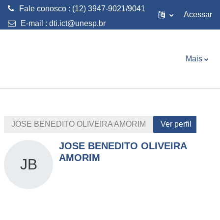
Fale conosco : (12) 3947-9021/9041
Acessar
E-mail :
dti.ict@unesp.br
Ir para o conteúdo principal
Mais
JOSE BENEDITO OLIVEIRA AMORIM
Ver perfil
JOSE BENEDITO OLIVEIRA
AMORIM
JB