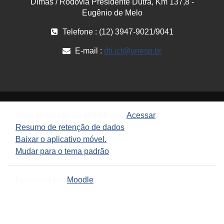
Dimas / Rodovia Presidente Dutra, Km 137,8 -
Eugênio de Melo
Telefone : (12) 3947-9021/9041
E-mail :
dti.ict@unesp.br
Você ainda não se identificou. (
Acessar
)
Resumo de retenção de dados
Baixar o aplicativo móvel.
Mudar para o tema padrão
Fornecido por
Moodle