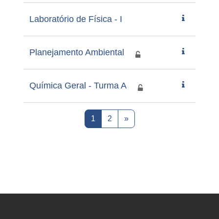
Laboratório de Física - I
Planejamento Ambiental
Química Geral - Turma A
Página 1
Página 2
Próxima página
1
2
»