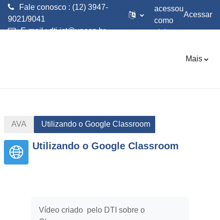
Fale conosco : (12) 3947-
acessou
Acessar
9021/9041
como
E-mail :
dti.ict@unesp.br
visitante
Ir para o conteúdo principal
Mais
AVA
Utilizando o Google Classroom
Utilizando o Google Classroom
Vídeo criado pelo DTI sobre o