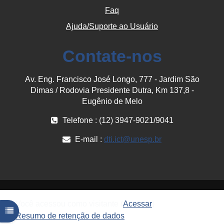
Faq
Ajuda/Suporte ao Usuário
Contate-nos
Av. Eng. Francisco José Longo, 777 - Jardim São
Dimas / Rodovia Presidente Dutra, Km 137,8 -
Eugênio de Melo
Telefone : (12) 3947-9021/9041
E-mail :
dti.ict@unesp.br
Você acessou como visitante (
Acessar
)
Abrir índice do curso
Resumo de retenção de dados