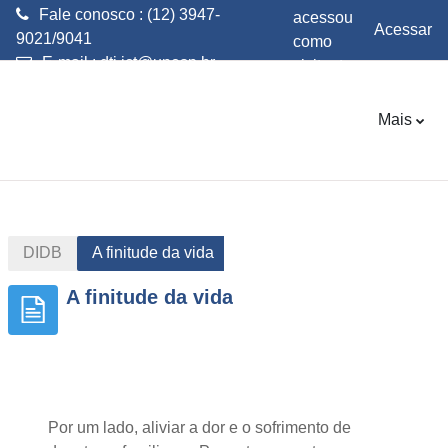
Fale conosco : (12) 3947-
acessou
Acessar
9021/9041
como
E-mail :
dti.ict@unesp.br
visitante
Ir para o conteúdo principal
Mais
DIDB
A finitude da vida
A finitude da vida
Por um lado, aliviar a dor e o sofrimento de