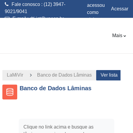
Fale conosco : (12) 3947-
acessou
Acessar
9021/9041
como
E-mail :
dti.ict@unesp.br
visitante
Ir para o conteúdo principal
Mais
LaMiVir
Banco de Dados Lâminas
Ver lista
Banco de Dados Lâminas
Clique no link acima e busque as