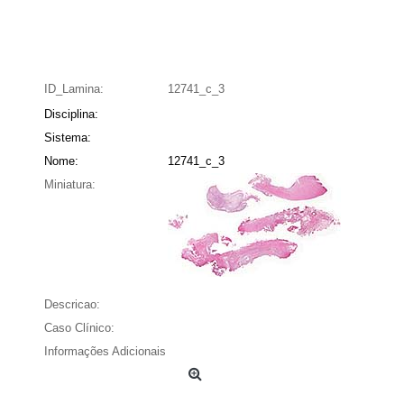
ID_Lamina:
12741_c_3
Disciplina:
Sistema:
Nome:
12741_c_3
Miniatura:
Descricao:
Caso Clínico:
Informações Adicionais