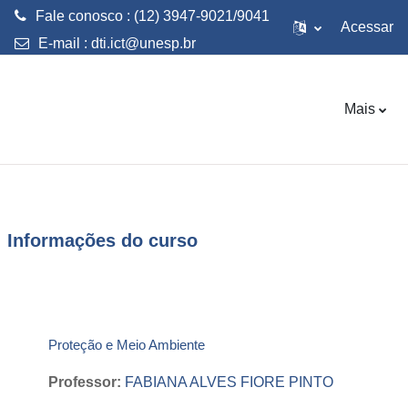
Fale conosco : (12) 3947-9021/9041
Acessar
E-mail :
dti.ict@unesp.br
Ir para o conteúdo principal
Mais
Informações do curso
Proteção e Meio Ambiente
Professor:
FABIANA ALVES FIORE PINTO